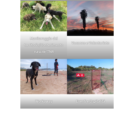
Monitoraggio del
Vacanze e Volontariato
territorio/Contenimento
nascite/TNR
Workaway
Eventi e Ospitalitá